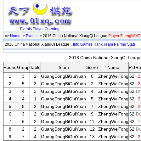
Events
Player
Opening
=>
Home
->
Events
-> 2016 China National XiangQi League
Player:ZhengWeiT
2016 China National XiangQi League：
Info
Games
Rank
Team
Pairing
Stats
2016 China National XiangQi League
Round
Group
Table
Team
Score
Name
Pid
Re
1
3
2
GuangDongBiGuiYuan
0
ZhengWeiTong
62
2
2
5
3
GuangDongBiGuiYuan
2
ZhengWeiTong
62
2
3
4
3
GuangDongBiGuiYuan
4
ZhengWeiTong
62
B/
4
4
1
GuangDongBiGuiYuan
5
ZhengWeiTong
62
2
5
5
2
GuangDongBiGuiYuan
7
ZhengWeiTong
62
2
6
3
2
GuangDongBiGuiYuan
9
ZhengWeiTong
62
B/
7
6
2
GuangDongBiGuiYuan
11
ZhengWeiTong
62
1
8
2
2
GuangDongBiGuiYuan
12
ZhengWeiTong
62
B/
9
7
4
GuangDongBiGuiYuan
13
ZhengWeiTong
62
2