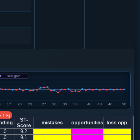
砲８平７
马三进二
f
-
sco-gain
-
0
马８进９
:1.5)
ST-
nding
mistakes
opportunities
loss opp.
Score
.0
9.2
马四退二
.0
9.1