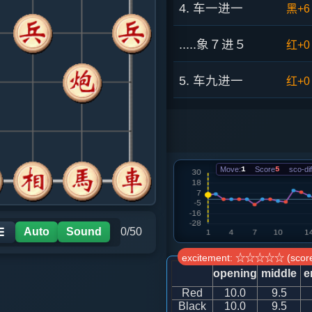
4. 车一进一
黑+6
.....象７进５
红+0
5. 车九进一
红+0
.....车１平７
黑+2
6. 马三进四
黑+3
Move:
1
Score
5
sco-dif
.....卒７进１
红+1
7. 兵三进一
红+8
Auto
Sound
0/50
☰
excitement: ☆☆☆☆☆ (score
.....车７进３
红+4
opening
middle
e
Red
10.0
9.5
8. 车九平三
红+0
Black
10.0
9.5