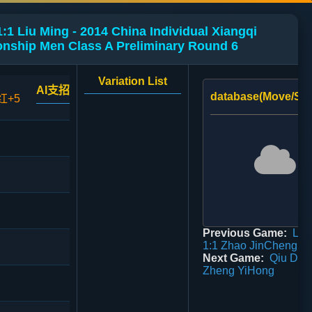
:1 Liu Ming - 2014 China Individual Xiangqi
nship Men Class A Preliminary Round 6
Variation List
AI支招
database(Move/Sco
红+5
Previous Game:
Li 
1:1 Zhao JinCheng
Next Game:
Qiu Don
Zheng YiHong