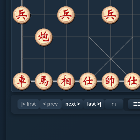
|< first
< prev
next >
last >|
↑↓
☰