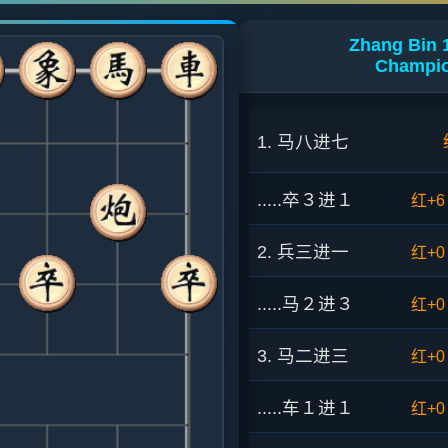
Zhang Bin 1
Champio
1. 马八进七
.....卒３进１
红+6
2. 兵三进一
红+0
.....马２进３
红+0
3. 马二进三
红+0
.....车１进１
红+0