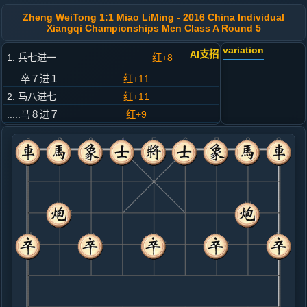
Zheng WeiTong 1:1 Miao LiMing - 2016 China Individual
Xiangqi Championships Men Class A Round 5
variation
AI支招
1. 兵七进一
红+8
.....卒７进１
红+11
2. 马八进七
红+11
.....马８进７
红+9
3. 马二进一
红+9
.....车９进１
红+9
4. 炮八退一
红+0
.....车９平６
红+5
5. 炮二平五
红+0
.....车６进４
红+6
象３进５
6. 车一平二
红+18
.....砲８平９
红+22
7. 炮八平三
红+9
车二进八
.....象３进５
红+9