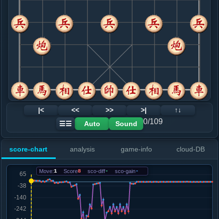
8. 相七进九
黑+10
车二进八
.....卒３进１
黑+6
9. 兵七进一
黑+11
.....马２进４
黑+3
10. 车九平八
黑+3
.....车１平３
黑+2
马７进６
11. 炮三平七
红+0
.....马７进６
红+3
12. 仕六进五
黑+5
兵一进一
|<
<<
>>
>|
↑↓
.....砲２平３
黑+5
0/109
Auto
Sound
☰☰
13. 车八进八
黑+44
仕五进六
.....砲３进５
黑+36
score-chart
analysis
game-info
cloud-DB
14. 车八平六
黑+32
.....马６进４
黑+21
Move:
1
Score
8
sco-diff
-
sco-gain
-
15. 车六平八
黑+149
车二进二
.....车３进２
黑+117
马４进５
16. 车二进六
黑+327
车八退六
.....马４进５
黑+270