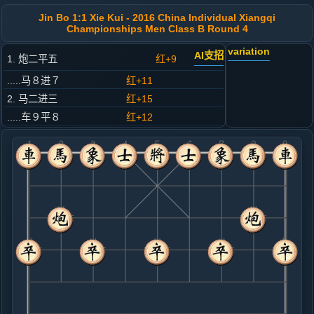
Jin Bo 1:1 Xie Kui - 2016 China Individual Xiangqi
Championships Men Class B Round 4
variation
AI支招
1. 炮二平五
红+9
.....马８进７
红+11
2. 马二进三
红+15
.....车９平８
红+12
3. 车一平二
红+11
.....卒７进１
红+11
4. 车二进六
红+10
.....卒３进１
红+8
5. 兵五进一
红+8
.....马２进３
红+14
砲２进１
6. 马八进七
红+6
.....砲２进１
红+12
7. 车二退二
红+7
.....砲８平９
红+22
象３进５