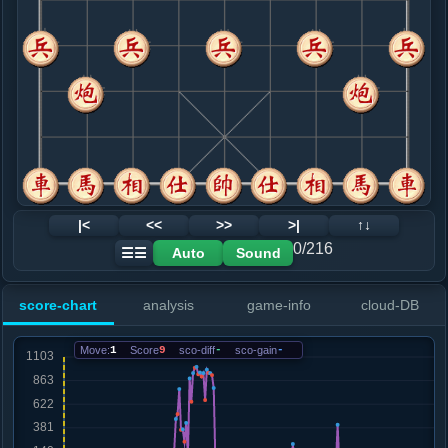
8. 车二进五
红+19
.....马７退８
红+19
9. 马三进五
红+14
.....象３进５
红+14
10. 兵七进一
红+19
.....士４进５
红+15
11. 兵七进一
红+6
.....象５进３
红+5
12. 炮八平九
红+5
|<
<<
>>
>|
↑↓
.....马８进７
红+5
车１平２
0/216
Auto
Sound
☰☰
13. 兵三进一
红+7
.....卒７进１
红+41
象７进５
score-chart
analysis
game-info
cloud-DB
14. 炮五平三
红+36
.....马７退９
红+26
Move:
1
Score
9
sco-diff
-
sco-gain
-
15. 马五进三
红+38
.....砲９平５
红+50
车１平２
16. 相七进五
红+41
.....砲５进３
红+45