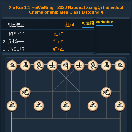
Xie Kui 1:1 HeWeiNing - 2020 National XiangQi Individual
Championship Men Class B Round 4
variation
AI支招
1. 相三进五
红+4
.....砲８平４
红+7
2. 兵七进一
红+21
.....马８进７
红+21
3. 炮二平四
红+15
.....车９平８
红+19
4. 马二进三
红+12
.....卒７进１
红+14
5. 马八进七
红+14
.....马２进１
红+10
象７进５
6. 兵九进一
红+9
车九进一
.....车１进１
红+9
7. 兵九进一
红+3
仕四进五
.....卒１进１
红+1