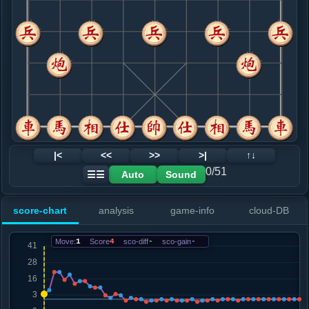
8. 车九进五
红+4
.....象７进５
红+3
9. 车九平六
黑+1
仕四进五
.....士６进５
红+1
10. 马七进八
红+0
.....砲２进２
红+0
砲２进５
11. 炮四进六
黑+2
车一平二
.....士５进６
黑+1
12. 炮八进三
黑+1
|<
<<
>>
>|
↑↓
.....马１进２
红+0
0/51
Auto
Sound
☰☰
13. 车六进二
黑+1
.....车１平６
红+0
score-chart
analysis
game-info
cloud-DB
14. 车六退二
黑+1
.....马２退１
黑+1
Move:
1
Score
4
sco-diff
-
sco-gain
-
15. 马三退五
黑+1
.....士６退５
红+0
16. 马五进七
黑+2
.....车６进３
黑+1
马７进６