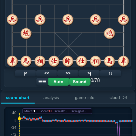
8. 车九平八
红+15
.....砲２平１
红+19
9. 车八进六
红+1
兵三进一
.....卒７进１
红+0
10. 兵七进一
红+0
.....卒３进１
红+0
11. 炮七进五
红+0
.....砲９平３
红+0
12. 车八平七
红+0
|<
<<
>>
>|
↑↓
.....车１平３
红+3
砲３退２
0/78
Auto
Sound
☰☰
13. 炮五进四
红+2
.....士４进５
红+4
score-chart
analysis
game-info
cloud-DB
14. 相七进五
红+0
相三进五
.....砲１进４
红+2
马８进７
Move:
1
Score
12
sco-diff
-
sco-gain
-
15. 兵三进一
红+0
相五进七
.....卒７进１
红+0
马８进７
16. 相五进三
红+0