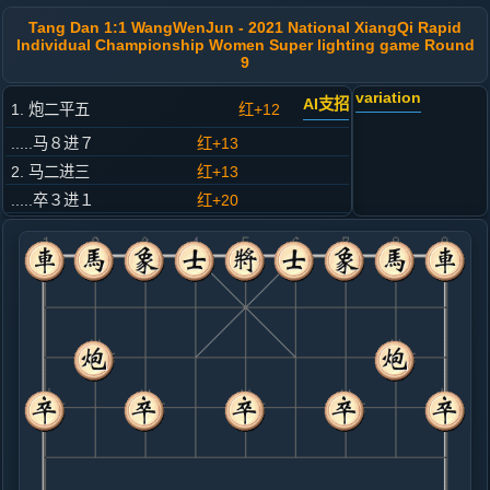
Tang Dan 1:1 WangWenJun - 2021 National XiangQi Rapid
Individual Championship Women Super lighting game Round
9
variation
AI支招
1. 炮二平五
红+12
.....马８进７
红+13
2. 马二进三
红+13
.....卒３进１
红+20
3. 车一平二
红+14
.....车９平８
红+10
4. 车二进四
红+8
.....马２进３
红+13
5. 马八进九
红+5
.....砲８平９
红+12
卒７进１
6. 车二进五
红+11
.....马７退８
红+7
7. 炮八平七
红+10
.....象３进５
红+11