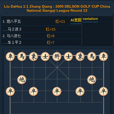
Liu DaHua 1:1 Zhang Qiang - 2005 DELSON GOLF CUP China
National Xiangqi League Round 13
variation
AI支招
1. 炮八平五
红+11
.....马２进３
红+15
2. 马八进七
红+8
.....车１平２
红+7
3. 车九平八
红+7
.....马８进７
红+13
4. 兵七进一
红+9
.....卒７进１
红+12
5. 马二进一
红+10
.....卒９进１
红+8
车９进１
6. 炮二平三
红+3
炮二进四
.....马７进８
红+6
7. 车一进一
红+8
.....象３进５
红+14
车９进３