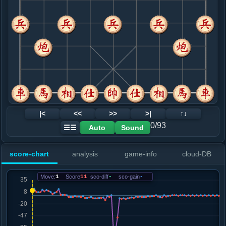
8. 车八进四
红+1
马七进六
.....车９进１
红+1
9. 车一平四
红+1
马七进六
.....马８进９
红+0
车９平４
10. 炮三退一
黑+4
车四进六
.....车９平４
黑+4
11. 车四进三
黑+4
.....士４进５
黑+2
12. 仕四进五
黑+3
|<
<<
>>
>|
↑↓
.....车４进５
黑+3
0/93
Auto
Sound
☰☰
13. 炮五平四
黑+4
.....车４平３
黑+2
score-chart
analysis
game-info
cloud-DB
14. 相三进五
黑+6
车四平二
.....卒３进１
黑+6
Move:
1
Score
11
sco-diff
-
sco-gain
-
15. 兵七进一
黑+5
.....车３退２
黑+4
16. 车四平七
黑+7
马七进六
.....车３进１
黑+7