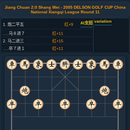
Jiang Chuan 2:0 Shang Wei - 2005 DELSON GOLF CUP China
National Xiangqi League Round 11
variation
AI支招
1. 炮二平五
红+9
.....马８进７
红+11
2. 马二进三
红+15
.....卒７进１
红+11
3. 车一平二
红+7
.....车９平８
红+11
4. 车二进六
红+10
.....马２进３
红+7
5. 兵七进一
红+8
.....砲８平９
红+4
马７进６
6. 车二平三
红+5
.....砲９退１
红+5
7. 兵五进一
红+5
马八进七
.....士４进５
红+17
砲９平７