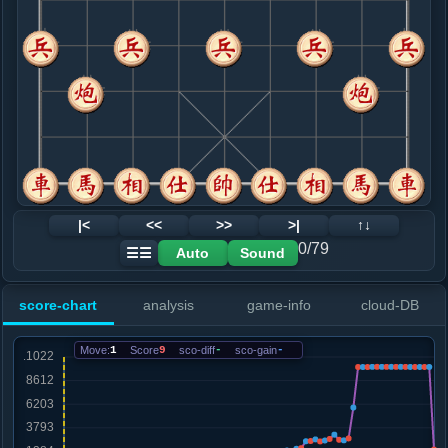
8. 兵五进一
红+0
马三进五
.....砲９平７
红+2
9. 车三平四
黑+7
.....卒７进１
黑+9
10. 马三进五
黑+13
兵三进一
.....卒７进１
黑+15
11. 马五进六
黑+16
.....车８进８
红+0
卒５进１
12. 马八进七
红+0
|<
<<
>>
>|
↑↓
.....象３进５
红+2
马７退９
0/79
Auto
Sound
☰☰
13. 马六进七
红+0
马七进八
.....车１平３
红+0
score-chart
analysis
game-info
cloud-DB
14. 马七退五
红+0
.....卒３进１
红+70
马７退９
Move:
1
Score
9
sco-diff
-
sco-gain
-
15. 炮五退一
红+101
.....卒３进１
红+94
16. 相七进五
红+48
.....卒３进１
红+126
卒７平８