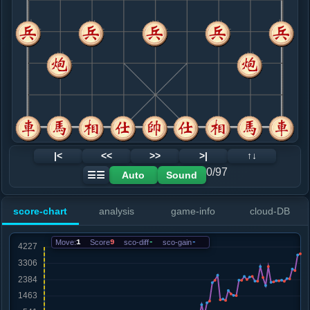
8. 车九进一
红+12
.....卒１进１
红+16
马２进１
9. 兵九进一
红+17
马四进五
.....车１进５
红+16
10. 车九平四
红+9
马四进五
.....士６进５
红+9
11. 马四进六
红+9
.....砲８进１
红+8
12. 炮七退一
红+6
|<
<<
>>
>|
↑↓
.....车１平４
红+7
0/97
Auto
Sound
☰☰
13. 马六进四
红+7
.....砲８平６
红+7
score-chart
analysis
game-info
cloud-DB
14. 车二进九
红+6
.....马７退８
红+6
Move:
1
Score
9
sco-diff
-
sco-gain
-
15. 车四进五
红+6
.....马２退３
红+5
马８进７
16. 车四平三
红+6
.....砲２进１
红+9