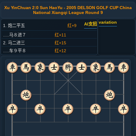
Xu YinChuan 2:0 Sun HaoYu - 2005 DELSON GOLF CUP China
National Xiangqi League Round 9
variation
AI支招
1. 炮二平五
红+9
.....马８进７
红+11
2. 马二进三
红+15
.....车９平８
红+12
3. 兵三进一
红+6
.....卒３进１
红+7
4. 车一平二
红+7
.....马２进３
红+9
5. 马八进九
红+7
.....象７进５
红+22
象３进５
6. 炮八平七
红+11
.....马３进２
红+16
7. 马三进四
红+17
.....卒１进１
红+14