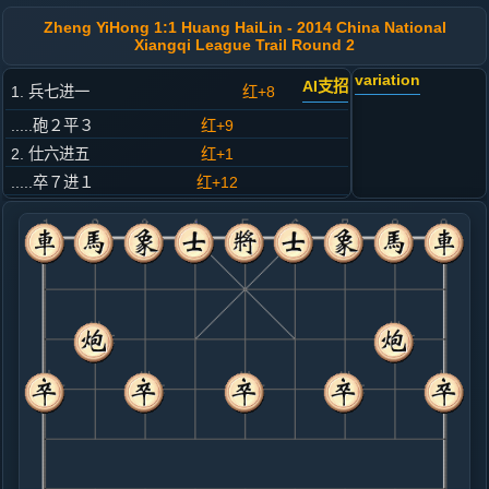
Zheng YiHong 1:1 Huang HaiLin - 2014 China National
Xiangqi League Trail Round 2
variation
AI支招
1. 兵七进一
红+8
.....砲２平３
红+9
2. 仕六进五
红+1
.....卒７进１
红+12
3. 炮二平三
红+7
.....象７进５
红+9
4. 马二进一
红+13
.....马８进７
红+9
5. 车一平二
红+4
.....车９平８
红+6
6. 炮八平五
红+5
车二进六
.....砲８进４
红+5
马２进１
7. 马八进七
红+7
.....马２进１
红+3