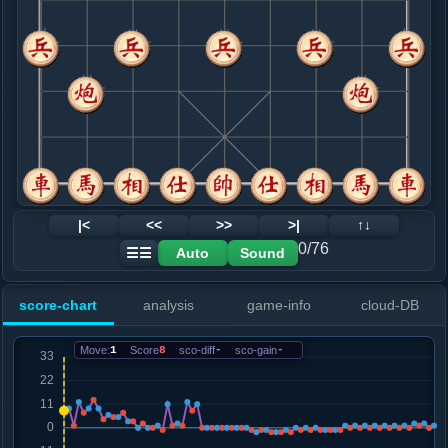
8. 车九平八
红+3
马七进六
.....车１平２
红+0
9. 车八进九
红+2
.....马１退２
红+0
10. 相七进九
红+0
.....士６进５
红+1
砲３平２
11. 兵五进一
黑+1
.....砲３平１
红+11
卒１进１
12. 兵一进一
红+1
马七进八
|<
<<
>>
>|
↑↓
.....车８进４
红+2
0/76
Auto
Sound
☰☰
13. 车二进一
红+1
炮三退一
.....马２进３
红+12
卒１进１
score-chart
analysis
game-info
cloud-DB
14. 车二平四
红+8
.....砲８进１
红+11
卒３进１
Move:
1
Score
8
sco-diff
-
sco-gain
-
15. 相九退七
红+0
炮五平二
.....砲８平５
红+0
16. 相七进五
红+0
.....车８进３
红+0