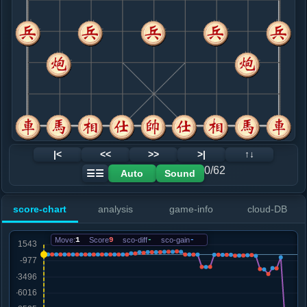
8. 车二退二
红+8
.....象３进５
红+10
9. 兵七进一
红+9
.....砲８进２
红+11
车１平４
10. 兵三进一
红+6
.....砲２进１
红+5
11. 炮八退一
红+0
兵九进一
.....马３进４
红+183
车１平４
12. 兵七进一
红+166
|<
<<
>>
>|
↑↓
.....马４进５
红+362
卒７进１
0/62
Auto
Sound
☰☰
13. 马七进五
红+258
.....砲２进１
红+384
score-chart
analysis
game-info
cloud-DB
14. 炮八平三
红+369
.....马７进６
红+376
Move:
1
Score
9
sco-diff
-
sco-gain
-
15. 车九平八
红+377
.....卒７进１
红+426
16. 车二退二
红+439
.....马６进５
红+428
马６进８