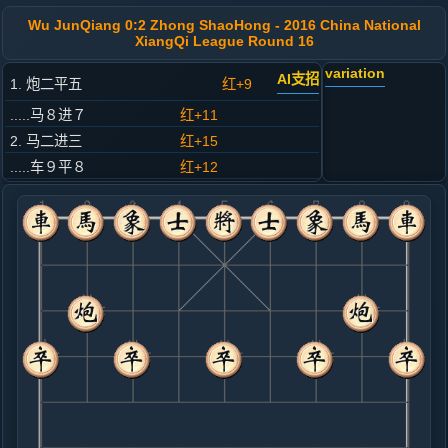
Wu JunQiang 0:2 Zhong ShaoHong - 2016 China National
XiangQi League Round 16
variation
AI支招
1. 炮二平五
红+9
.....马８进７
红+11
2. 马二进三
红+15
.....车９平８
红+12
3. 车一平二
红+11
.....卒７进１
红+11
4. 车二进六
红+10
.....马２进３
红+7
5. 马八进七
红+6
.....卒３进１
红+7
6. 兵五进一
红+6
.....士４进５
红+8
砲２进１
7. 马三进五
红+4
马七进五
.....砲２进１
红+9
象３进５