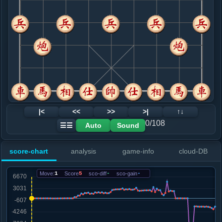
8. 马二进三
黑+31
.....砲１退１
黑+27
9. 仕四进五
黑+16
.....车８进４
黑+4
车８进６
10. 车一平二
黑+4
.....车８平４
红+10
车８进５
11. 车七退二
红+9
.....砲５平６
红+12
12. 车二进七
红+8
兵三进一
|<
<<
>>
>|
↑↓
.....砲６平４
红+12
0/108
Auto
Sound
☰☰
13. 兵三进一
红+4
车七平四
.....象７进５
红+380
象３进５
score-chart
analysis
game-info
cloud-DB
14. 车二进二
红+377
.....马５进７
红+845
车４退１
Move:
1
Score
5
sco-diff
-
sco-gain
-
15. 车二退三
红+847
.....马３进２
红+1515
车２进２
16. 马三进四
红+1245
车七进四
.....车４平９
红+1661
车４进１