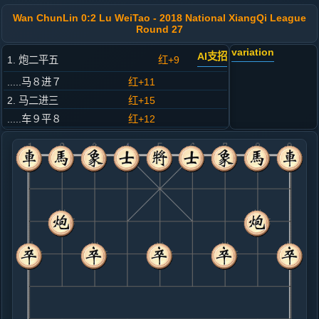
Wan ChunLin 0:2 Lu WeiTao - 2018 National XiangQi League
Round 27
variation
AI支招
1. 炮二平五
红+9
.....马８进７
红+11
2. 马二进三
红+15
.....车９平８
红+12
3. 车一平二
红+11
.....马２进３
红+12
4. 兵三进一
红+8
.....卒３进１
红+9
5. 马八进九
红+7
.....象７进５
红+22
象３进５
6. 炮八进四
红+1
炮八平七
.....士４进５
红+24
卒１进１
7. 炮八平三
红+24
.....车１平２
红+13