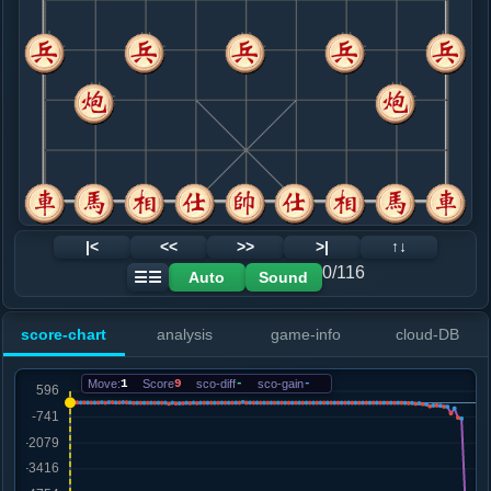
8. 车九平八
红+14
.....砲２进４
红+27
砲２进５
9. 车二进四
红+17
车二进五
.....砲８平９
红+10
10. 兵三进一
黑+7
兵五进一
.....车８进５
黑+4
砲２平５
11. 马三进二
黑+3
.....砲２平５
黑+3
12. 仕六进五
黑+4
|<
<<
>>
>|
↑↓
.....车２进９
黑+3
0/116
Auto
Sound
☰☰
13. 马九退八
黑+3
.....砲５平１
黑+2
score-chart
analysis
game-info
cloud-DB
14. 马二进四
黑+3
马八进七
.....马７退８
红+0
马７退９
Move:
1
Score
9
sco-diff
-
sco-gain
-
15. 马四进六
黑+45
马八进七
.....士５进４
黑+2
砲９平７
16. 兵三平四
黑+31
兵七进一
.....马８进６
黑+26
马３进４