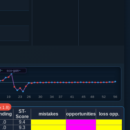
0
车２进５
7
马二进三
f
-
sco-gain
-
3
马二进一
:1.8)
4
卒７进１
ST-
nding
mistakes
opportunities
loss opp.
Score
.0
9.4
2
兵三进一
.0
9.3