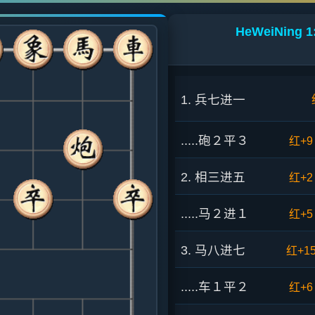
HeWeiNing 1:
1. 兵七进一
.....砲２平３
红+9
2. 相三进五
红+2
.....马２进１
红+5
3. 马八进七
红+1
.....车１平２
红+6