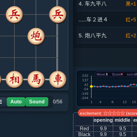
4. 车九平八
黑+1
.....车２进４
红+5
5. 炮八平九
红+2
.....车２平６
红+1
6. 兵三进一
红+1
Move:
1
Score
8
sco-dif
.....卒７进１
红+1
7. 车八进一
红+8
Auto
Sound
0/56
☰
excitement: ☆☆☆☆☆ (score
.....卒３进１
红+4
opening
middle
e
Red
9.9
9.5
8. 车八进三
红+5
Black
9.9
9.5