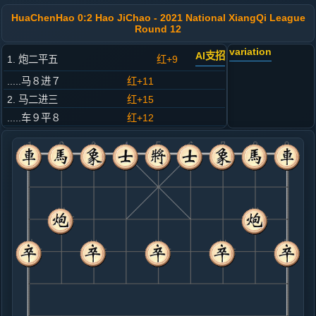
HuaChenHao 0:2 Hao JiChao - 2021 National XiangQi League
Round 12
variation
AI支招
1. 炮二平五
红+9
.....马８进７
红+11
2. 马二进三
红+15
.....车９平８
红+12
3. 车一平二
红+11
.....马２进３
红+12
4. 兵七进一
红+10
.....砲２平１
红+77
5. 马八进七
红+54
.....车１平２
红+61
6. 车九平八
红+31
.....车２进６
红+43
车２进４
7. 马七进六
红+34
.....砲１平２
红+34