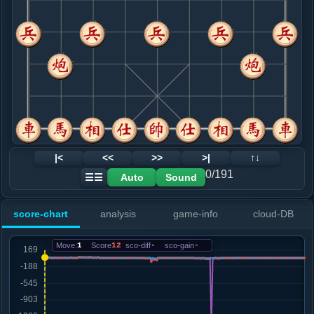
8. 车九平六
红+4
.....士６进５
红+5
士４进５
9. 车一平二
红+1
.....车８进９
红+4
10. 马一退二
红+1
.....砲４进３
红+10
砲５进４
11. 马八退七
红+2
.....砲５平４
红+3
12. 车六平八
红+2
|<
<<
>>
>|
↑↓
.....车１平２
红+3
0/191
Auto
Sound
☰☰
13. 炮八进四
红+2
.....砲４退２
红+18
象７进５
score-chart
analysis
game-info
cloud-DB
14. 炮八平六
红+17
.....车２进９
红+13
Move:
1
Score
12
sco-diff
-
sco-gain
-
15. 马七退八
红+13
.....马６退４
红+12
16. 炮三进三
红+13
.....卒５进１
红+11