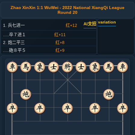
Zhao XinXin 1:1 WuWei - 2022 National XiangQi League
Round 20
variation
AI支招
1. 兵七进一
红+12
.....卒７进１
红+11
2. 炮二平三
红+8
.....砲８平５
红+9
3. 马八进七
红+1
.....马８进７
红+4
4. 相七进五
黑+2
.....马２进１
红+6
5. 马二进一
红+3
.....车９平８
红+3
6. 仕六进五
红+2
车一平二
.....砲２平４
红+4
7. 马七进八
红+1
车九平六
.....马７进６
红+5