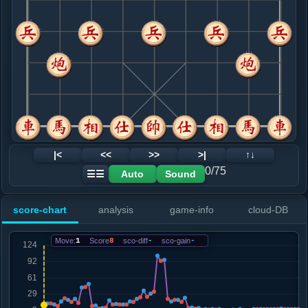
8. 仕四进五
红+6
兵三进一
.....砲８平６
红+7
9. 兵三进一
红+1
炮二进三
.....卒７进１
红+2
10. 车三进四
红+3
.....车１平２
红+17
卒３进１
11. 车八进九
红+9
.....马４退２
红+10
12. 马七进六
红+9
|<
<<
>>
>|
↑↓
.....马６进４
红+9
0/75
Auto
Sound
☰☰
13. 车三平六
红+9
.....车９平８
红+15
砲３平１
score-chart
analysis
game-info
cloud-DB
14. 兵一进一
红+14
炮二平四
.....车８进５
红+20
Move:
1
Score
8
sco-diff
-
sco-gain
-
15. 马一进二
红+23
.....砲３平１
红+36
卒３进１
16. 马二进四
红+24
.....砲１进４
红+30