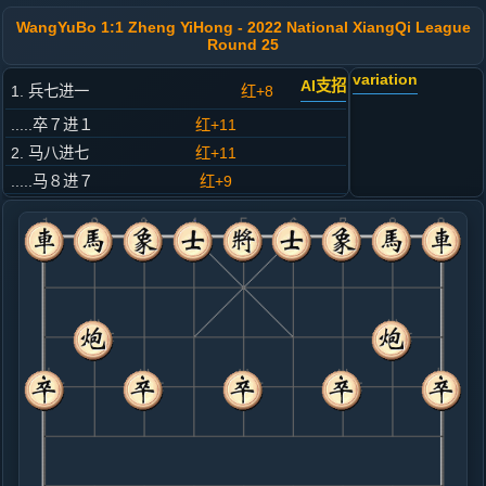
WangYuBo 1:1 Zheng YiHong - 2022 National XiangQi League
Round 25
variation
AI支招
1. 兵七进一
红+8
.....卒７进１
红+11
2. 马八进七
红+11
.....马８进７
红+9
3. 炮八平九
红+6
.....车９进１
红+15
4. 车九平八
红+21
.....砲２平３
红+18
5. 相三进五
红+14
.....象３进５
红+20
6. 马二进一
红+12
.....马２进４
红+42
卒９进１
7. 车一平三
红+43
.....马７进６
红+49