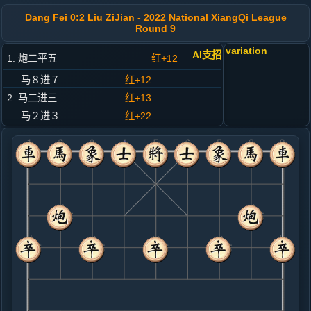
Dang Fei 0:2 Liu ZiJian - 2022 National XiangQi League
Round 9
variation
AI支招
1. 炮二平五
红+12
.....马８进７
红+12
2. 马二进三
红+13
.....马２进３
红+22
3. 车一平二
红+15
.....车９平８
红+18
4. 兵三进一
红+8
.....卒３进１
红+13
5. 马八进九
红+11
.....卒１进１
红+9
车１进１
6. 车九进一
红+5
炮八进四
.....卒１进１
红+7
7. 兵九进一
红+3
.....车１进５
红+10