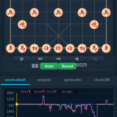
8. 炮八平七
红+3
车九平六
.....砲２平１
红+11
砲８进２
9. 车九平六
红+10
.....象７进５
红+5
10. 车六进七
红+6
兵五进一
.....士６进５
红+6
11. 兵七进一
红+1
.....马３进２
红+14
车１平３
12. 车六平八
红+0
炮七退一
|<
<<
>>
>|
↑↓
.....马２进１
红+0
0/225
Auto
Sound
☰☰
13. 车八退五
红+0
.....卒３进１
红+0
score-chart
analysis
game-info
cloud-DB
14. 炮七退一
红+0
.....砲８进２
红+0
Move:
1
Score
12
sco-diff
-
sco-gain
-
15. 兵五进一
红+0
.....卒３平２
红+0
16. 车八平七
红+0
.....卒２平３
红+0