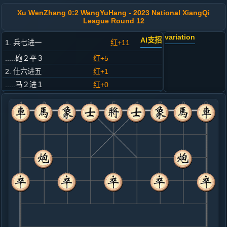
Xu WenZhang 0:2 WangYuHang - 2023 National XiangQi
League Round 12
variation
AI支招
1. 兵七进一
红+11
.....砲２平３
红+5
2. 仕六进五
红+1
.....马２进１
红+0
3. 炮八平五
红+0
.....马８进７
红+0
4. 马八进七
黑+3
.....车１平２
黑+3
5. 马二进一
黑+4
.....象７进５
黑+1
车２进４
6. 炮二平三
黑+6
炮二平四
.....车９平８
黑+5
砲８进４
7. 车一平二
黑+5
.....砲８进４
黑+8