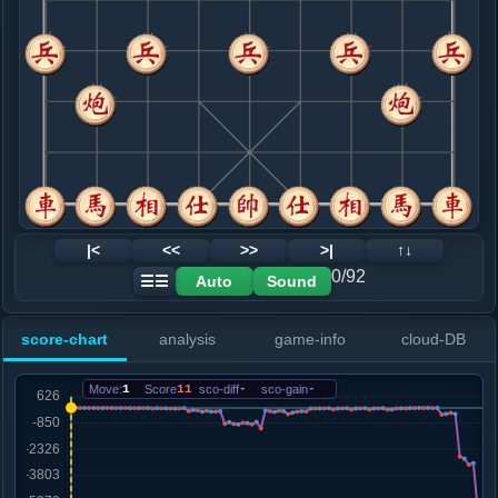
8. 相七进九
黑+10
兵三进一
.....卒１进１
黑+8
车２进４
9. 车九平六
黑+7
.....车２进４
黑+4
10. 车六进七
黑+29
兵三进一
.....砲３退１
黑+9
砲３平２
11. 车六进一
黑+22
车六退一
.....士６进５
黑+21
12. 兵三进一
黑+27
|<
<<
>>
>|
↑↓
.....砲３进１
黑+30
0/92
Auto
Sound
☰☰
13. 车六退二
黑+21
车六退六
.....车２平８
黑+3
卒７进１
score-chart
analysis
game-info
cloud-DB
14. 炮三平四
黑+177
马一进三
.....卒７进１
黑+116
马１进２
Move:
1
Score
11
sco-diff
-
sco-gain
-
15. 车六退二
黑+135
.....马１进２
黑+208
16. 兵七进一
黑+158
.....卒３进１
黑+201