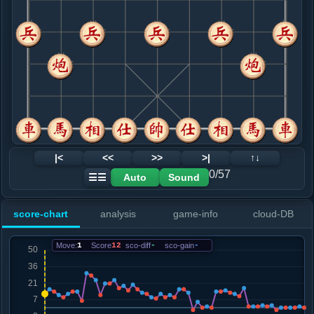
8. 车二进六
红+21
.....砲８退１
红+24
9. 兵三进一
红+17
.....卒７进１
红+19
10. 车二平三
红+15
马三退五
.....砲８进５
红+20
11. 车三退二
红+16
.....砲８平７
红+13
12. 马三退五
红+12
|<
<<
>>
>|
↑↓
.....马７进６
红+9
0/57
Auto
Sound
☰☰
13. 车三平四
红+8
.....车８进４
红+12
score-chart
analysis
game-info
cloud-DB
14. 炮五平四
红+9
.....马６退７
红+11
Move:
1
Score
12
sco-diff
-
sco-gain
-
15. 相七进五
红+9
车四进三
.....砲２平３
红+16
车８平４
16. 车八进九
红+16
.....马３退２
红+13