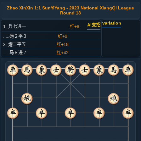
Zhao XinXin 1:1 SunYiYang - 2023 National XiangQi League
Round 18
variation
AI支招
1. 兵七进一
红+8
.....砲２平３
红+9
2. 炮二平五
红+15
.....马８进７
红+42
3. 马二进三
红+26
.....象３进５
红+13
4. 车一平二
红+17
.....车９平８
红+18
5. 车二进四
红+17
.....砲８平９
红+21
6. 车二进五
红+18
.....马７退８
红+17
7. 炮五进四
红+26
.....士４进５
红+14