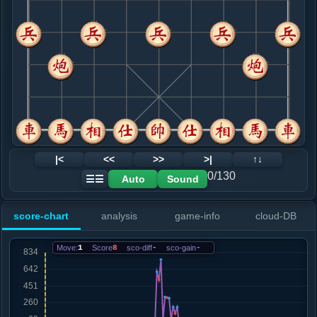
8. 相七进五
红+17
.....马２进４
红+19
马８进７
9. 炮五平四
红+25
.....卒７进１
红+22
10. 兵五进一
红+30
.....卒３进１
红+22
车１平２
11. 兵七进一
红+20
.....车１平２
红+15
12. 马八进六
红+17
|<
<<
>>
>|
↑↓
.....车２进３
红+15
0/130
Auto
Sound
☰☰
13. 炮四进二
红+12
.....马４进５
红+12
score-chart
analysis
game-info
cloud-DB
14. 兵七平六
红+18
.....砲３平４
红+16
Move:
1
Score
8
sco-diff
-
sco-gain
-
15. 兵六平五
红+15
.....马５进３
红+15
16. 车九平八
红+13
.....马８进７
红+40
马３进５