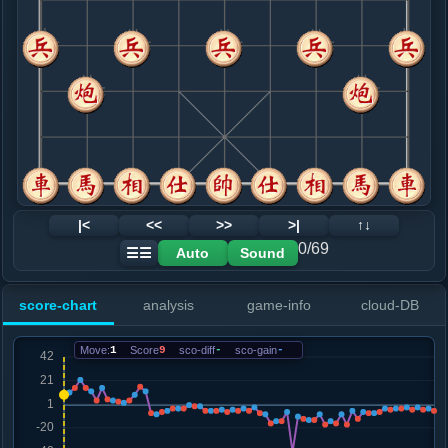
8. 炮八进四
红+16
.....卒７进１
红+12
9. 炮五平六
黑+7
炮八平七
.....马３进４
黑+8
10. 炮八退一
黑+6
炮八退五
.....象３进５
黑+5
11. 兵三进一
黑+3
.....卒７进１
黑+3
12. 车七平三
黑+3
|<
<<
>>
>|
↑↓
.....砲２进１
红+0
马４退３
0/69
Auto
Sound
☰☰
13. 相七进五
黑+1
.....车１平３
黑+1
score-chart
analysis
game-info
cloud-DB
14. 车九平七
黑+5
车三平六
.....车３进９
黑+5
Move:
1
Score
9
sco-diff
-
sco-gain
-
15. 相五退七
黑+5
.....砲８退１
黑+4
16. 相三进五
黑+6
相七进五
.....砲８平７
黑+4