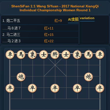
ShenSiFan 1:1 Wang SiYuan - 2017 National XiangQi
Individual Championship Women Round 1
variation
AI支招
1. 炮二平五
红+9
.....马８进７
红+11
2. 马二进三
红+15
.....马２进３
红+22
3. 车一平二
红+15
.....车９平８
红+12
4. 马八进九
红+4
.....卒３进１
红+15
5. 车二进四
红+5
.....士４进５
红+4
卒７进１
6. 兵七进一
红+3
兵三进一
.....卒３进１
红+2
7. 车二平七
红+4
.....砲２退１
红+9
卒７进１