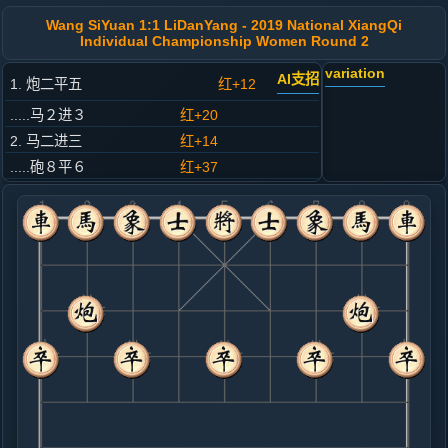
Wang SiYuan 1:1 LiDanYang - 2019 National XiangQi
Individual Championship Women Round 2
variation
AI支招
1. 炮二平五
红+12
.....马２进３
红+20
2. 马二进三
红+14
.....砲８平６
红+37
3. 车一平二
红+20
.....马８进７
红+21
4. 马八进九
红+3
.....象３进５
红+27
5. 兵七进一
黑+3
.....士４进５
红+11
卒７进１
6. 炮八平七
黑+4
兵三进一
.....卒７进１
红+0
7. 车九平八
红+1
.....砲２平１
红+2