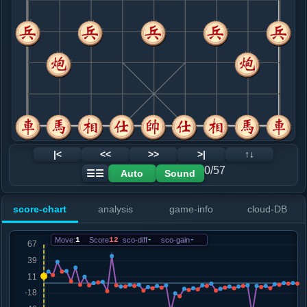
8. 仕六进五
黑+14
车八进五
.....车１平４
红+47
车９平８
9. 车八进三
黑+4
车八进七
.....车９平８
黑+6
10. 车二进九
黑+6
.....马７退８
黑+3
11. 炮五平六
黑+5
炮七进四
.....马８进７
黑+3
车４平２
12. 相三进五
黑+13
相七进五
|<
<<
>>
>|
↑↓
.....马７进６
黑+7
车４平２
0/57
Auto
Sound
☰☰
13. 兵三进一
黑+9
.....卒７进１
黑+5
score-chart
analysis
game-info
cloud-DB
14. 相五进三
黑+8
.....车４平２
黑+4
Move:
1
Score
12
sco-diff
-
sco-gain
-
15. 车八平六
黑+50
车八进六
.....车２进４
黑+18
车２进５
16. 相三退五
黑+23
兵五进一
.....卒９进１
黑+10
卒５进１