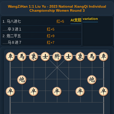
WangZiHan 1:1 Liu Yu - 2023 National XiangQi Individual
Championship Women Round 3
variation
AI支招
1. 马八进七
红+5
.....卒３进１
红+5
2. 炮二平五
红+9
.....马８进７
红+7
3. 马二进三
红+7
.....车９平８
红+6
4. 车一平二
红+4
.....马２进３
红+6
5. 车二进四
红+5
.....砲８平９
红+4
6. 车二进五
红+6
.....马７退８
红+7
7. 车九进一
黑+2
兵三进一
.....象３进５
红+0