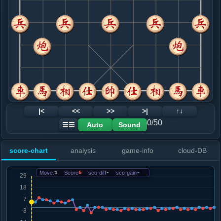
8. 兵三进一
黑+3
.....士４进５
红+2
9. 车九平二
黑+5
.....马８进７
红+0
10. 炮八进四
红+0
.....卒７进１
红+0
11. 兵三进一
黑+2
.....象５进７
黑+1
12. 车二进六
黑+2
|<
<<
>>
>|
↑↓
.....车１平３
黑+2
0/50
Auto
Sound
☰☰
13. 炮八平七
黑+3
.....马３退４
黑+1
马３退２
score-chart
analysis
game-info
cloud-DB
14. 车二平三
黑+2
.....象７退５
黑+1
Move:
1
Score
5
sco-diff
-
sco-gain
-
15. 车三退一
黑+2
.....车３进３
黑+2
16. 车三平五
黑+2
.....车３平５
黑+1