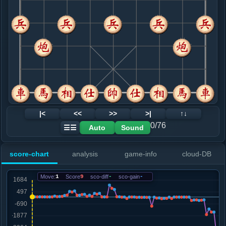
8. 马三进四
红+186
.....马２进１
红+552
砲８退１
9. 炮七平六
红+495
.....砲２进４
红+603
10. 马四进六
红+173
车九平四
.....车１进１
红+176
11. 车九平八
红+243
.....车１平２
红+261
12. 仕六进五
红+63
车八平四
|<
<<
>>
>|
↑↓
.....车８进１
红+184
卒１进１
0/76
Auto
Sound
☰☰
13. 马六进七
红+55
兵五进一
.....砲８退２
红+359
卒１进１
score-chart
analysis
game-info
cloud-DB
14. 车二进二
红+281
.....卒１进１
红+361
Move:
1
Score
9
sco-diff
-
sco-gain
-
15. 兵三进一
红+10
马七退五
.....卒７进１
红+10
16. 马七退五
红+7
.....马７退９
红+1189
马７进５