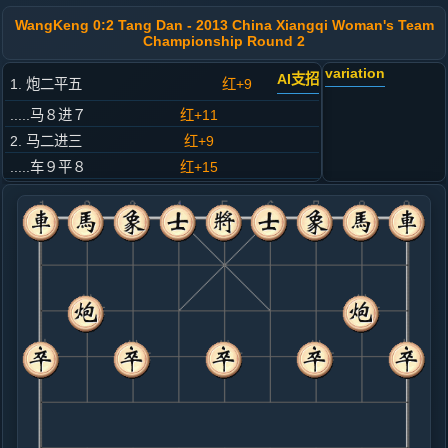
WangKeng 0:2 Tang Dan - 2013 China Xiangqi Woman's Team
Championship Round 2
variation
AI支招
1. 炮二平五
红+9
.....马８进７
红+11
2. 马二进三
红+9
.....车９平８
红+15
3. 车一平二
红+10
.....马２进３
红+12
4. 兵三进一
红+8
.....卒３进１
红+9
5. 马八进九
红+11
.....砲８进４
红+85
车１进１
6. 车九进一
红+27
.....象３进５
红+46
7. 炮八平七
红+58
.....马３进２
红+156
砲２进４