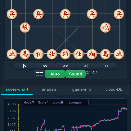
8. 兵三进一
红+422
马七进六
.....卒９进１
红+338
车１平４
9. 车二进六
红+422
马七进六
.....车１平４
红+321
10. 兵五进一
红+143
车八进七
.....砲８平６
红+158
11. 车二进三
红+91
.....马９退８
红+88
12. 马七进五
红+88
仕四进五
|<
<<
>>
>|
↑↓
.....砲４进３
红+63
0/147
Auto
Sound
☰☰
13. 车八进三
红+13
仕四进五
.....砲４退４
红+1135
砲６进４
score-chart
analysis
game-info
cloud-DB
14. 车八进四
红+259
马三进四
.....砲４进４
红+416
马８进９
Move:
1
Score
9
sco-diff
-
sco-gain
-
15. 炮九进四
红+270
仕四进五
.....车４平１
红+796
马８进９
16. 炮九退二
红+825
.....车１进４
红+1175
车１平４