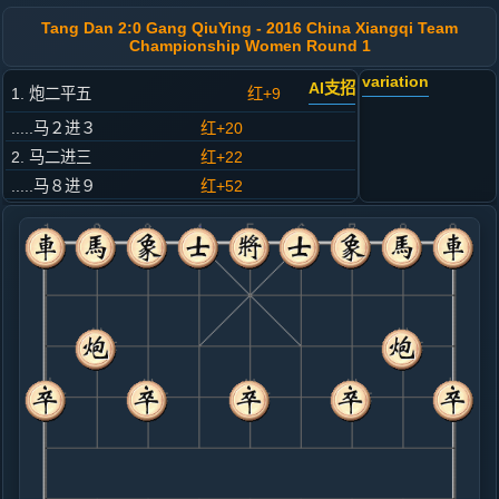
Tang Dan 2:0 Gang QiuYing - 2016 China Xiangqi Team
Championship Women Round 1
variation
AI支招
1. 炮二平五
红+9
.....马２进３
红+20
2. 马二进三
红+22
.....马８进９
红+52
3. 车一平二
红+28
.....车９平８
红+38
4. 兵七进一
红+45
.....象３进５
红+63
5. 马八进七
红+64
.....士４进５
红+61
6. 炮八平九
红+46
.....砲２进２
红+173
卒７进１
7. 车九平八
红+162
.....砲２平４
红+303
砲２平１