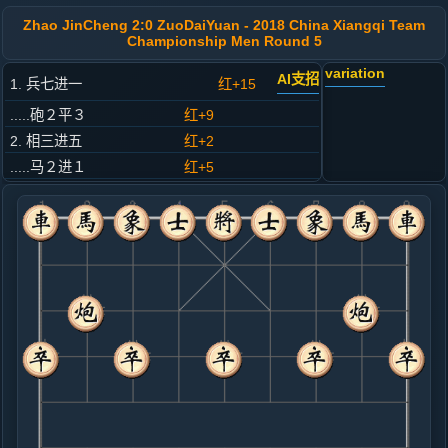
Zhao JinCheng 2:0 ZuoDaiYuan - 2018 China Xiangqi Team
Championship Men Round 5
variation
AI支招
1. 兵七进一
红+15
.....砲２平３
红+9
2. 相三进五
红+2
.....马２进１
红+5
3. 马八进七
红+15
.....车１平２
红+6
4. 马七进六
红+5
.....砲８平５
红+9
5. 马六进五
红+5
.....砲５进４
红+64
砲３退１
6. 仕四进五
红+96
.....砲３退１
红+70
车９进２
7. 兵九进一
红+35
车九进一
.....车２进６
红+26