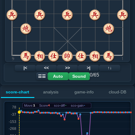
8. 马三进五
黑+5
马三进四
.....砲５进４
黑+5
砲２进４
9. 仕四进五
黑+4
.....象７进５
黑+5
10. 炮二平三
黑+11
兵九进一
.....士６进５
黑+9
11. 车六退四
黑+9
.....砲５退２
黑+6
12. 车一平二
黑+19
兵九进一
|<
<<
>>
>|
↑↓
.....卒１进１
黑+14
0/65
Auto
Sound
☰☰
13. 车六进一
黑+57
车二进七
.....砲２平３
黑+35
车９平６
score-chart
analysis
game-info
cloud-DB
14. 炮八平七
黑+116
车六平五
.....车９平８
黑+4
车９平６
Move:
1
Score
4
sco-diff
-
sco-gain
-
15. 车二进九
黑+6
.....马７退８
黑+2
16. 车六进二
黑+19
车六平四
.....马８进６
黑+18