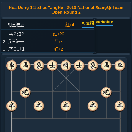
Hua Dong 1:1 ZhaoYangHe - 2019 National XiangQi Team
Open Round 2
variation
AI支招
1. 相三进五
红+4
.....马２进３
红+26
2. 兵三进一
红+4
.....卒３进１
红+2
3. 马二进三
红+0
.....马３进４
红+1
4. 马八进九
黑+5
.....砲８平５
黑+3
5. 车九进一
黑+4
.....马８进７
红+10
砲２平４
6. 车九平六
红+10
.....马４进５
红+30
马４进３
7. 车六进六
黑+8
马三进四
.....车１进２
黑+5
砲２平１