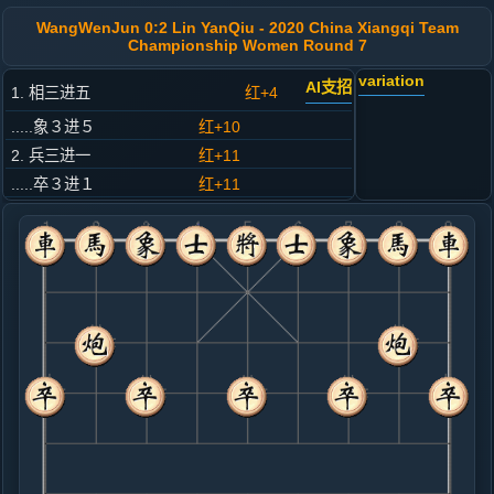
WangWenJun 0:2 Lin YanQiu - 2020 China Xiangqi Team
Championship Women Round 7
variation
AI支招
1. 相三进五
红+4
.....象３进５
红+10
2. 兵三进一
红+11
.....卒３进１
红+11
3. 马八进九
红+8
.....马２进３
红+10
4. 炮八平七
红+3
.....车１平２
红+6
5. 车九平八
红+7
.....马８进９
红+15
砲８平６
6. 马二进三
红+14
.....车９进１
红+15
7. 仕四进五
红+14
.....车９平６
红+10
车９平７