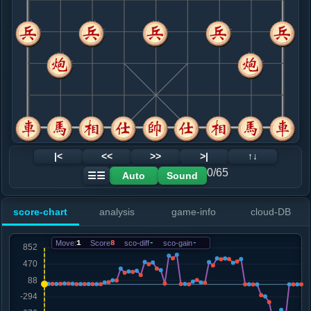
8. 车三进四
红+5
.....象７进５
红+44
车４进３
9. 车三平四
红+52
.....车４进３
红+95
马６退７
10. 马四进三
红+91
.....砲２进２
红+368
马６退７
11. 马三进四
红+273
.....砲２平６
红+301
12. 马七进六
红+291
|<
<<
>>
>|
↑↓
.....砲６平７
红+317
0/65
Auto
Sound
☰☰
13. 炮八平六
红+219
车九平三
.....车４平２
红+522
车４平５
score-chart
analysis
game-info
cloud-DB
14. 车四进三
红+471
.....砲８平９
红+510
Move:
1
Score
8
sco-diff
-
sco-gain
-
15. 马六进七
红+369
车九平二
.....士６进５
红+331
士４进５
16. 车四退四
红+20
车四平二
.....砲７退１
红+669
车９平８