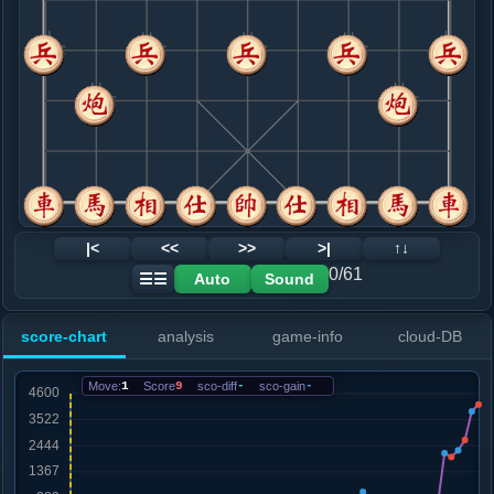
8. 车八进四
红+4
兵七进一
.....象３进５
红+7
9. 兵九进一
红+5
.....卒３进１
红+4
10. 车二退三
红+1
.....士４进５
红+7
11. 炮七退一
红+3
.....马６进７
红+3
马６退７
12. 炮五平七
黑+10
兵七进一
|<
<<
>>
>|
↑↓
.....马７退８
黑+15
0/61
Auto
Sound
☰☰
13. 车二进二
黑+31
.....卒３进１
黑+19
score-chart
analysis
game-info
cloud-DB
14. 车八进一
黑+23
.....马３进２
黑+11
Move:
1
Score
9
sco-diff
-
sco-gain
-
15. 炮七进二
黑+28
马三进四
.....马２进４
黑+5
砲８进１
16. 兵五进一
黑+7
.....车２进７
红+17
砲８进１