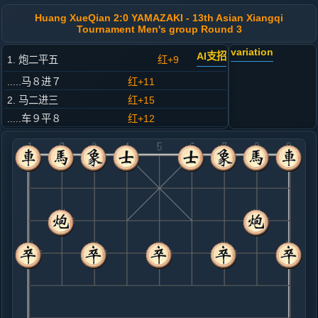
Huang XueQian 2:0 YAMAZAKI - 13th Asian Xiangqi
Tournament Men's group Round 3
variation
AI支招
1. 炮二平五
红+9
.....马８进７
红+11
2. 马二进三
红+15
.....车９平８
红+12
3. 车一平二
红+11
.....马２进３
红+12
4. 马八进九
红+4
.....卒７进１
红+3
5. 炮八平七
红+3
.....车１平２
红+4
6. 车九平八
红+6
.....砲２进２
红+5
7. 车二进六
红+6
.....马７进６
红+5