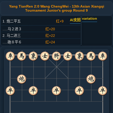
Yang TianRen 2:0 Wang ChengWei - 13th Asian Xiangqi
Tournament Junior's group Round 9
variation
AI支招
1. 炮二平五
红+9
.....马２进３
红+20
2. 马二进三
红+22
.....砲８平６
红+24
3. 车一平二
红+20
.....马８进７
红+21
4. 兵三进一
红+17
.....卒３进１
红+17
5. 马八进九
红+13
.....象３进５
红+44
象７进５
6. 炮八平七
红+16
炮八平六
.....车９进１
红+26
7. 车九平八
红+21
.....车１平２
红+24