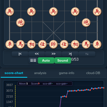
8. 兵七进一
黑+17
车八进四
.....卒３进１
黑+13
9. 兵三进一
黑+16
.....卒７进１
黑+20
10. 车二进四
黑+16
.....砲２退１
红+172
车９平４
11. 车二平七
红+171
.....砲２平３
红+151
12. 炮五进四
红+226
|<
<<
>>
>|
↑↓
.....马３进５
红+334
砲３平５
0/53
Auto
Sound
☰☰
13. 车八进九
红+290
.....象５进３
红+302
score-chart
analysis
game-info
cloud-DB
14. 炮七平五
红+81
车七平八
.....砲６平５
红+2135
砲３进４
Move:
1
Score
9
sco-diff
-
sco-gain
-
15. 车七平八
红+2209
车七平二
.....车９平４
红+2261
16. 仕六进五
红+2169
.....砲３进８
红+3032
马５进４