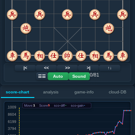
8. 车九平八
黑+5
.....卒７进１
黑+1
砲２进２
9. 马三退五
黑+9
.....砲２进２
红+1
10. 车八进三
黑+14
兵七进一
.....车７进３
黑+9
卒７进１
11. 兵七进一
黑+13
.....卒３进１
黑+3
象７进５
12. 车八平七
黑+5
|<
<<
>>
>|
↑↓
.....马８进７
红+22
象７进５
0/81
Auto
Sound
☰☰
13. 马七进六
红+22
.....卒７进１
红+48
score-chart
analysis
game-info
cloud-DB
14. 炮二进四
红+20
.....卒９进１
红+715
卒７进１
Move:
1
Score
5
sco-diff
-
sco-gain
-
15. 马五进四
红+684
.....车７进２
红+1471
车７进１
16. 车七平八
黑+3
车一进一
.....车９进３
红+1047
象７进５