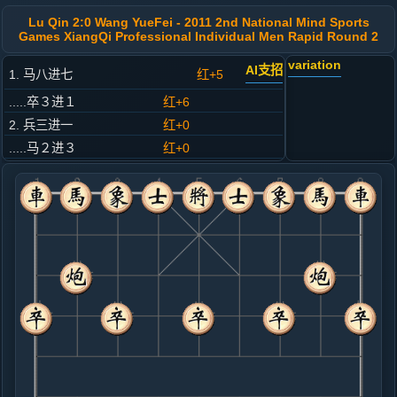
Lu Qin 2:0 Wang YueFei - 2011 2nd National Mind Sports
Games XiangQi Professional Individual Men Rapid Round 2
variation
AI支招
1. 马八进七
红+5
.....卒３进１
红+6
2. 兵三进一
红+0
.....马２进３
红+0
3. 马二进三
红+0
.....车１进１
红+0
4. 车九进一
红+0
.....车１平７
红+0
5. 炮八进四
黑+6
.....卒７进１
红+0
马３进２
6. 炮八平七
黑+4
.....卒７进１
黑+1
7. 炮七进三
黑+12
.....士４进５
黑+9