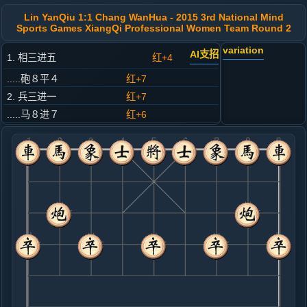
Lin YanQiu 1:1 Chang WanHua - 2015 3rd National Mind
Sports Games XiangQi Professional Women Team Round 2
variation
AI支招
1. 相三进五
红+4
.....砲８平４
红+7
2. 兵三进一
红+7
.....马８进７
红+6
3. 马二进三
红+7
.....车９平８
红+9
4. 车一平二
红+6
.....车８进４
红+7
5. 炮二平一
红+5
.....车８进５
红+10
车８平６
6. 马三退二
红+8
.....象３进５
红+16
马２进１
7. 马八进七
红+8
兵七进一
.....马２进４
红+21
卒３进１