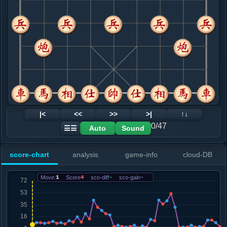
8. 车九进一
红+13
.....砲２平１
红+42
砲２平３
9. 车九平六
红+31
兵七进一
.....士４进５
红+26
10. 炮八平九
红+21
兵七进一
.....车１平２
红+19
11. 车六进五
红+1
兵七进一
.....车２进３
红+3
12. 马二进三
红+1
|<
<<
>>
>|
↑↓
.....马４进２
红+0
0/47
Auto
Sound
☰☰
13. 车六退二
红+1
.....卒３进１
红+3
score-chart
analysis
game-info
cloud-DB
14. 马三进二
黑+1
.....马２进４
红+2
Move:
1
Score
4
sco-diff
-
sco-gain
-
15. 车六平四
红+0
.....车２进３
红+12
砲１平３
16. 炮九进四
红+10
马二进三
.....砲１进４
红+42
砲１平３