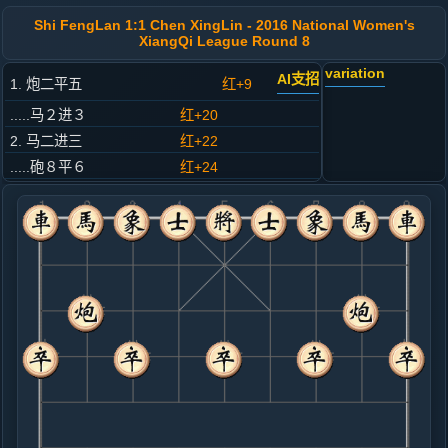
Shi FengLan 1:1 Chen XingLin - 2016 National Women's
XiangQi League Round 8
variation
AI支招
1. 炮二平五
红+9
.....马２进３
红+20
2. 马二进三
红+22
.....砲８平６
红+24
3. 车一平二
红+20
.....马８进７
红+21
4. 兵七进一
红+12
.....砲２平１
红+33
5. 炮八平六
红+22
.....车１平２
红+17
6. 马八进七
红+19
.....卒７进１
红+14
7. 马七进六
红+9
.....士６进５
红+14
象７进５