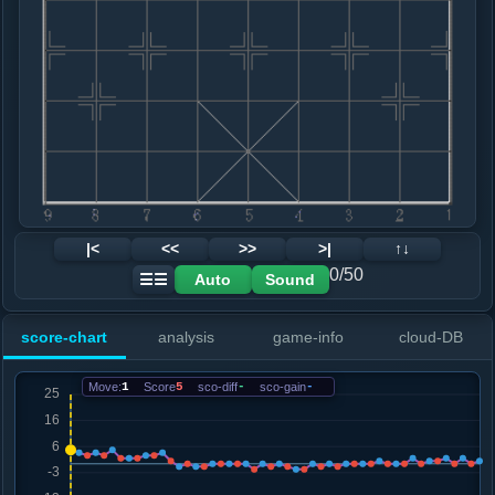
8. 炮六平四
红+0
.....车１进１
黑+1
9. 相七进五
黑+1
.....车１平６
红+0
马７进５
10. 车九平六
红+0
.....车４进３
红+0
11. 帅五平六
红+0
.....马７进５
红+0
12. 炮八进四
黑+2
炮八进二
|<
<<
>>
>|
↑↓
.....卒５进１
红+0
0/50
Auto
Sound
☰☰
13. 兵五进一
黑+1
.....车６进３
红+0
score-chart
analysis
game-info
cloud-DB
14. 兵五进一
黑+1
相五退七
.....车６平５
黑+2
Move:
1
Score
5
sco-diff
-
sco-gain
-
15. 炮八平五
黑+2
车二平六
.....马３进５
红+0
16. 车二平六
黑+1
.....士６进５
红+0