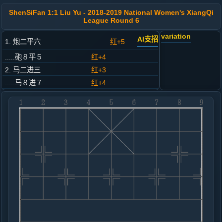
ShenSiFan 1:1 Liu Yu - 2018-2019 National Women's XiangQi
League Round 6
variation
AI支招
1. 炮二平六
红+5
.....砲８平５
红+4
2. 马二进三
红+3
.....马８进７
红+4
3. 车一平二
红+3
.....马２进３
红+5
4. 兵七进一
红+2
.....车９进１
红+2
5. 马八进七
红+2
.....车９平４
红+3
6. 仕六进五
红+3
.....卒５进１
红+4
车４进５
7. 车二进四
红+1
炮八进四
.....车４进５
黑+1