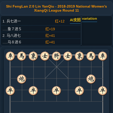
Shi FengLan 2:0 Lin YanQiu - 2018-2019 National Women's
XiangQi League Round 11
variation
AI支招
1. 兵七进一
红+12
.....象７进５
红+19
2. 马八进七
红+41
.....马８进６
红+41
3. 炮二平五
红+46
.....马６进４
红+118
4. 马七进六
红+135
.....卒３进１
红+183
5. 马六进五
红+124
.....卒３进１
红+125
6. 马二进三
红+110
.....士４进５
红+146
马２进１
7. 车一平二
红+162
.....马４进２
红+1232
砲８平６