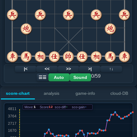
8. 车九平八
红+1363
.....砲２平３
红+1862
马２进４
9. 炮八进七
红+1267
兵五进一
.....车１平２
红+1219
10. 相七进九
红+762
兵五进一
.....卒３进１
红+942
车９进１
11. 车二进四
红+1024
兵三进一
.....车９进１
红+981
12. 车八进五
红+963
|<
<<
>>
>|
↑↓
.....卒３进１
红+881
车９平６
0/59
Auto
Sound
☰☰
13. 马五进七
红+1040
炮五平四
.....砲８平３
红+943
score-chart
analysis
game-info
cloud-DB
14. 车二平七
红+181
仕四进五
.....卒３平４
红+174
Move:
1
Score
12
sco-diff
-
sco-gain
-
15. 炮五退一
红+186
.....砲３进２
红+1165
卒４进１
16. 炮五平八
红+1265
.....砲３平７
红+1709
车９平８