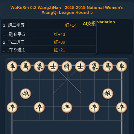
WuKeXin 0:2 WangZiHan - 2018-2019 National Women's
XiangQi League Round 5
variation
AI支招
1. 炮二平五
红+14
.....砲８平５
红+43
2. 马二进三
红+39
.....车９进１
红+21
3. 车一平二
红+50
.....马８进７
红+25
4. 马八进七
红+38
.....车９平４
红+46
5. 兵三进一
红+38
.....马２进３
红+94
车４进５
6. 兵七进一
红+67
.....砲２平１
红+106
车１进１
7. 马三进四
红+7
车九平八
.....车１平２
红+8