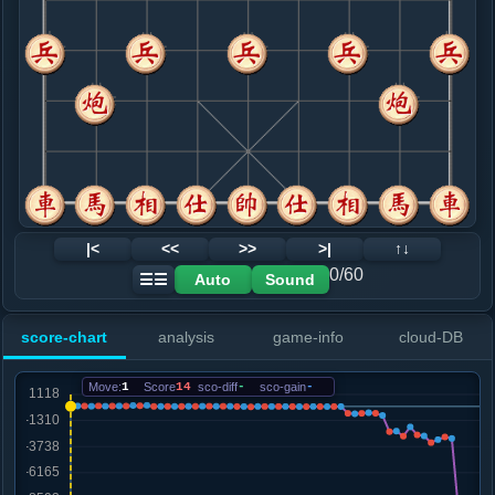
8. 车二进五
红+6
.....车２进６
红+8
9. 车二平六
红+6
.....车４平６
红+14
车４进３
10. 车六退一
红+11
.....车２平３
红+25
卒３进１
11. 炮五平四
红+25
.....车６平２
红+16
12. 马四退五
红+19
|<
<<
>>
>|
↑↓
.....车３平１
红+20
0/60
Auto
Sound
☰☰
13. 炮八平九
黑+7
车九进三
.....车１退２
黑+5
score-chart
analysis
game-info
cloud-DB
14. 车六进二
黑+38
车九进一
.....卒５进１
红+4
马７退５
Move:
1
Score
14
sco-diff
-
sco-gain
-
15. 车九进一
黑+1
仕四进五
.....卒５进１
红+0
16. 兵五进一
黑+2
.....马３进５
黑+1