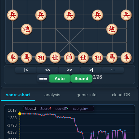
8. 炮八平七
黑+39
车九进一
.....马３进２
黑+27
9. 仕四进五
黑+297
兵九进一
.....车１平４
黑+282
10. 马三进四
黑+449
兵九进一
.....砲６进２
黑+375
11. 炮二退三
黑+455
.....车４进５
黑+97
卒７进１
12. 马四退三
黑+92
|<
<<
>>
>|
↑↓
.....车４退１
黑+63
车４进３
0/96
Auto
Sound
☰☰
13. 兵九进一
黑+100
.....砲６进２
黑+7
砲６退２
score-chart
analysis
game-info
cloud-DB
14. 车二进三
黑+193
炮七平六
.....砲６退４
黑+221
Move:
1
Score
4
sco-diff
-
sco-gain
-
15. 车九进一
黑+276
.....砲６平７
黑+248
16. 兵五进一
黑+1014
炮二进二
.....卒７进１
黑+1039