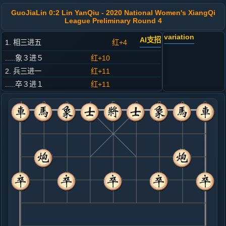
GuoJiaLin 0:2 Lin YanQiu - 2020 National Women's XiangQi
League Preliminary Round 4
variation
AI支招
1. 相三进五
红+4
.....象３进５
红+10
2. 兵三进一
红+11
.....卒３进１
红+11
3. 马二进三
红+6
.....马２进３
红+5
4. 马八进九
红+7
.....马８进９
红+15
5. 兵一进一
红+0
.....砲８平６
红+2
士４进５
6. 车一平二
黑+3
炮八平六
.....车９平８
黑+2
7. 炮二进五
黑+13
炮八平七
.....士４进５
红+0
车１进１