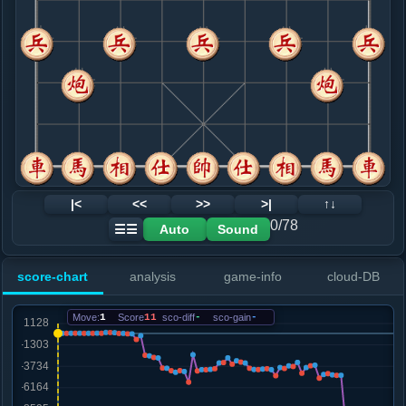
8. 车二进六
红+2
车八进五
.....车９平８
红+12
9. 车二平三
黑+43
兵三进一
.....象７进５
黑+44
10. 相七进九
黑+683
仕六进五
.....砲８进５
黑+251
车６进２
11. 炮三进三
黑+2480
仕六进五
.....车８进２
黑+2552
象５进７
12. 炮三进二
黑+2730
炮三平八
|<
<<
>>
>|
↑↓
.....砲４平７
黑+2783
0/78
Auto
Sound
☰☰
13. 马七退五
黑+3932
炮五平三
.....车６进３
黑+3953
score-chart
analysis
game-info
cloud-DB
14. 炮五平三
黑+4234
马五退七
.....砲７平６
黑+4412
Move:
1
Score
11
sco-diff
-
sco-gain
-
15. 车三进一
黑+4226
.....车８进２
黑+4324
16. 马五进六
黑+5535
车三平四
.....砲８平１
黑+2423
砲６进７