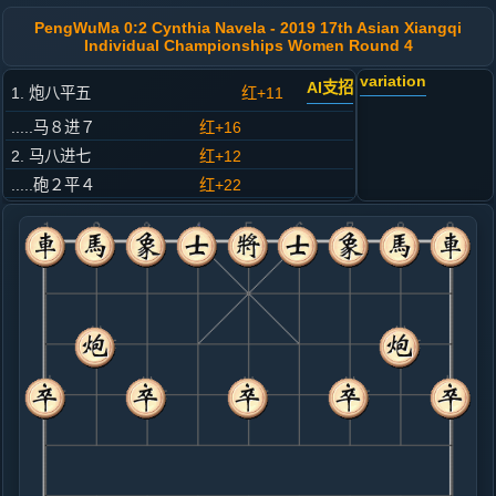
PengWuMa 0:2 Cynthia Navela - 2019 17th Asian Xiangqi
Individual Championships Women Round 4
variation
AI支招
1. 炮八平五
红+11
.....马８进７
红+16
2. 马八进七
红+12
.....砲２平４
红+22
3. 车九平八
红+24
.....马２进３
红+29
4. 兵七进一
红+17
.....卒７进１
红+19
5. 马二进一
红+18
.....车１进１
红+35
象３进５
6. 炮二平三
红+21
炮二进四
.....车１平６
红+115
象７进５
7. 车一平二
红+108
.....车６进４
红+93
车６进６