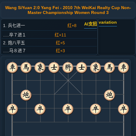
Wang SiYuan 2:0 Yang Fei - 2010 7th WeiKai Realty Cup Non-
Master Championship Women Round 3
variation
AI支招
1. 兵七进一
红+8
.....卒７进１
红+11
2. 炮八平五
红+5
.....马８进７
红+3
3. 炮二进四
黑+43
.....砲２平５
红+11
4. 炮二平三
黑+42
.....马２进１
红+1
5. 马八进七
黑+19
.....车１进１
黑+16
6. 车九平八
黑+483
马二进三
.....车１平６
黑+503
7. 车八进五
黑+587
.....象７进９
黑+476