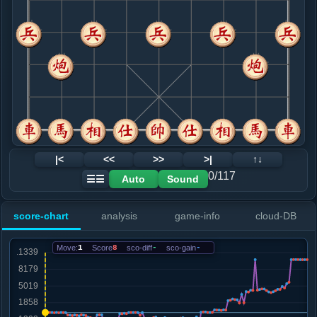
8. 马七进六
黑+533
.....士６进５
黑+610
9. 马二进三
黑+423
.....车９平６
黑+497
10. 兵七进一
黑+581
马六进七
.....卒１进１
黑+915
车６进４
11. 车八退二
黑+970
车八平九
.....车６进４
黑+1087
12. 车八平六
黑+1497
马六进七
|<
<<
>>
>|
↑↓
.....车６进２
黑+472
卒７进１
0/117
Auto
Sound
☰☰
13. 车一进二
黑+439
.....卒３进１
黑+438
score-chart
analysis
game-info
cloud-DB
14. 车六平七
黑+1912
仕六进五
.....车６进５
黑+1999
Move:
1
Score
8
sco-diff
-
sco-gain
-
15. 仕六进五
黑+2317
.....车６进１
黑+2268
16. 马六进七
黑+2498
兵五进一
.....卒３进１
黑+1769
砲５平３