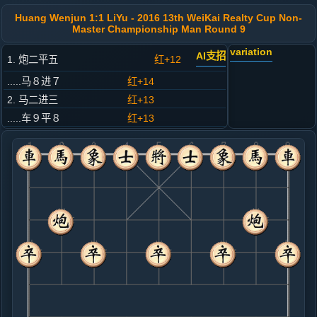
Huang Wenjun 1:1 LiYu - 2016 13th WeiKai Realty Cup Non-
Master Championship Man Round 9
variation
AI支招
1. 炮二平五
红+12
.....马８进７
红+14
2. 马二进三
红+13
.....车９平８
红+13
3. 兵七进一
红+6
.....卒７进１
红+8
4. 马八进七
红+8
.....马２进３
红+9
5. 炮八进二
红+3
.....象７进５
红+7
马７进８
6. 车九进一
红+1
车一平二
.....车１进１
红+4
马７进８
7. 车九平四
黑+10
车一平二
.....马７进８
红+0
车１平４