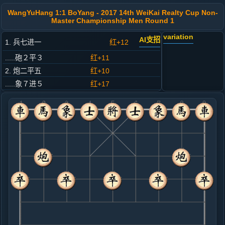
WangYuHang 1:1 BoYang - 2017 14th WeiKai Realty Cup Non-
Master Championship Men Round 1
variation
AI支招
1. 兵七进一
红+12
.....砲２平３
红+11
2. 炮二平五
红+10
.....象７进５
红+17
3. 马八进九
红+12
.....马２进１
红+28
4. 车九平八
红+12
.....车１平２
红+8
5. 炮八进四
红+7
.....士６进５
红+12
马８进６
6. 马二进三
红+11
兵三进一
.....卒７进１
红+13
7. 车一平二
红+7
.....砲８平７
红+11