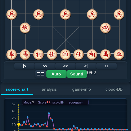
8. 相三进一
红+11
兵五进一
.....马８进６
红+14
9. 兵五进一
红+7
.....车９平８
红+37
卒１进１
10. 车二进九
红+25
.....马６退８
红+22
11. 炮八平五
红+2
炮五进四
.....车２进９
红+0
12. 马九退八
红+0
|<
<<
>>
>|
↑↓
.....卒１进１
红+2
0/62
Auto
Sound
☰☰
13. 马三进五
红+0
.....马１进２
红+2
砲７进４
score-chart
analysis
game-info
cloud-DB
14. 马八进七
红+0
兵三进一
.....砲７进４
红+0
Move:
1
Score
12
sco-diff
-
sco-gain
-
15. 兵五进一
红+1
.....马８进７
红+1
16. 相七进九
黑+1
炮五平四
.....砲７平１
红+8
砲３平１