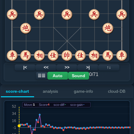
8. 车六退二
红+3
车六平七
.....卒７进１
红+4
9. 炮二平四
红+1
.....车６平２
红+8
车６平５
10. 炮八进五
红+5
.....砲４平２
红+6
11. 马八进七
红+1
兵三进一
.....卒７进１
红+2
12. 炮四平三
黑+2
相五进三
|<
<<
>>
>|
↑↓
.....象３进５
红+0
0/71
Auto
Sound
☰☰
13. 炮三进五
黑+2
.....卒７平６
黑+1
score-chart
analysis
game-info
cloud-DB
14. 车六平四
黑+1
.....卒３进１
黑+2
车１平４
Move:
1
Score
4
sco-diff
-
sco-gain
-
15. 车四进一
黑+7
车四平六
.....车２进３
红+0
士５进６
16. 车九进二
黑+1
.....车２平１
红+0
车２退１