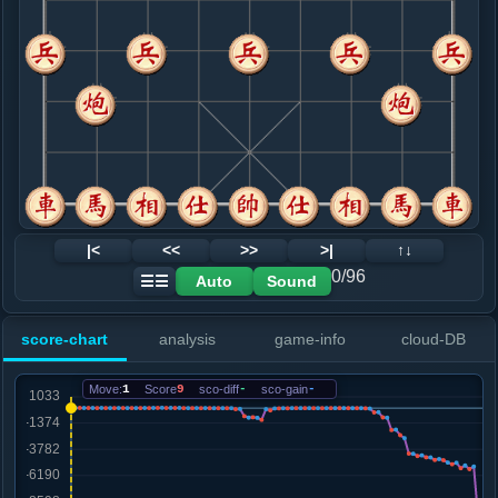
8. 车九平六
红+5
.....卒７进１
红+4
9. 兵五进一
红+6
兵九进一
.....车１平２
红+14
砲８平９
10. 炮七退一
红+5
炮五进四
.....砲２进１
红+16
砲２平１
11. 车二退二
红+20
.....砲８进２
红+30
12. 兵三进一
红+11
|<
<<
>>
>|
↑↓
.....卒７进１
红+24
0/96
Auto
Sound
☰☰
13. 车二平三
红+12
.....砲８平７
红+22
score-chart
analysis
game-info
cloud-DB
14. 马三进四
红+0
马三进二
.....车８进３
红+1
车８进９
Move:
1
Score
9
sco-diff
-
sco-gain
-
15. 车六进七
黑+2
车六进四
.....马２进１
红+3
砲２平３
16. 炮七平三
黑+5
车六退二
.....砲２进１
红+4
砲７进４