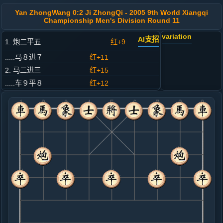
Yan ZhongWang 0:2 Ji ZhongQi - 2005 9th World Xiangqi
Championship Men's Division Round 11
variation
AI支招
1. 炮二平五
红+9
.....马８进７
红+11
2. 马二进三
红+15
.....车９平８
红+12
3. 车一平二
红+11
.....砲８进４
红+46
4. 兵三进一
红+24
.....砲２平５
红+20
5. 兵七进一
红+15
.....马２进３
红+20
6. 马八进七
红+29
.....车１平２
红+18
7. 车九平八
红+13
.....车２进６
红+49
车２进４