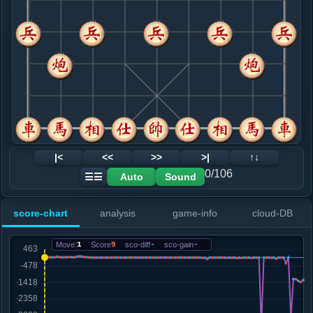
8. 马七进六
红+71
.....马３退５
红+65
车２退２
9. 兵七进一
红+30
兵一进一
.....车２退１
红+26
10. 马六进五
红+5
马六进七
.....砲８进１
红+5
11. 马五进三
黑+2
车二进二
.....马５进７
红+0
12. 炮五进五
黑+2
|<
<<
>>
>|
↑↓
.....象７进５
红+0
0/106
Auto
Sound
☰☰
13. 相七进五
黑+2
.....卒３进１
黑+1
score-chart
analysis
game-info
cloud-DB
14. 车二进一
黑+1
车八进一
.....马７进５
黑+1
Move:
1
Score
9
sco-diff
-
sco-gain
-
15. 车八进一
黑+1
.....卒７进１
黑+1
16. 兵三进一
黑+2
.....马５进７
红+0