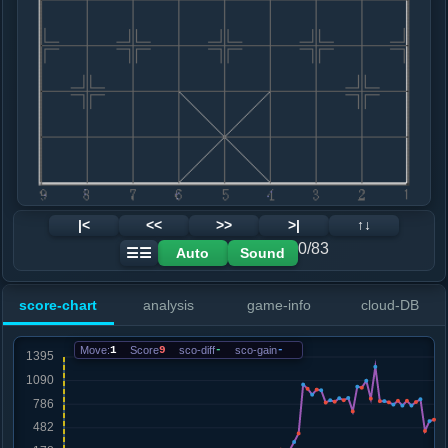
8. 炮七退一
红+23
.....卒１进１
红+16
车１进３
9. 车九平八
红+19
.....车１进３
红+16
10. 车二进五
红+8
车八进四
.....砲２平４
红+6
11. 车二平七
红+7
.....象７进５
红+10
12. 车七平六
红+4
|<
<<
>>
>|
↑↓
.....士６进５
红+8
0/83
Auto
Sound
☰☰
13. 车八进二
红+6
仕六进五
.....砲８进２
红+18
砲８进４
score-chart
analysis
game-info
cloud-DB
14. 仕六进五
红+14
.....砲８进４
红+61
卒７进１
Move:
1
Score
9
sco-diff
-
sco-gain
-
15. 炮七平二
红+1
兵五进一
.....车８进８
红+0
16. 炮五平八
红+1
马三进四
.....车８退２
红+1