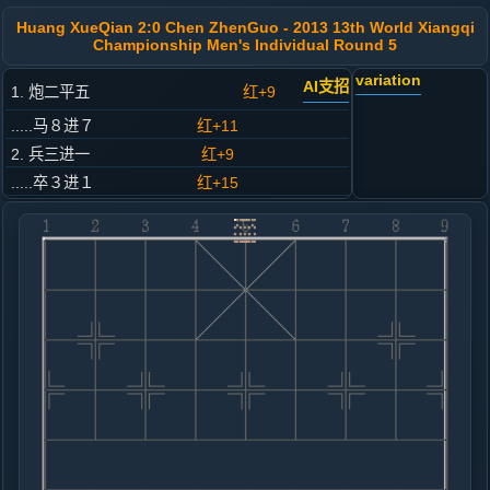
Huang XueQian 2:0 Chen ZhenGuo - 2013 13th World Xiangqi
Championship Men's Individual Round 5
variation
AI支招
1. 炮二平五
红+9
.....马８进７
红+11
2. 兵三进一
红+9
.....卒３进１
红+15
3. 马二进三
红+8
.....马２进３
红+17
4. 车一平二
红+25
.....车９平８
红+9
5. 马八进九
红+7
.....卒１进１
红+5
象３进５
6. 炮八平七
红+6
车九进一
.....马３进２
红+8
7. 车九进一
红+4
.....马２进１
红+16
车１进３