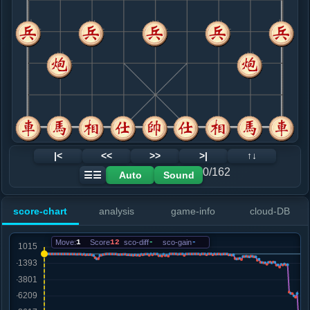
8. 仕四进五
黑+13
车二进五
.....卒９进１
黑+13
9. 车二进三
黑+31
车二进四
.....车９平６
黑+19
车２进６
10. 马一退三
黑+32
.....车２进６
黑+26
11. 炮八平九
黑+53
.....车２进３
黑+48
12. 马七退八
黑+31
|<
<<
>>
>|
↑↓
.....车６进３
黑+42
马３进４
0/162
Auto
Sound
☰☰
13. 马八进七
黑+89
马八进六
.....马９进８
黑+38
score-chart
analysis
game-info
cloud-DB
14. 兵七进一
黑+135
马三进四
.....卒３进１
黑+94
Move:
1
Score
12
sco-diff
-
sco-gain
-
15. 相五进七
黑+113
.....砲７进３
黑+81
16. 相七退五
黑+159
车二进一
.....砲５平８
黑+229