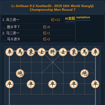
Li JinHuan 0:2 XueHanDi - 2019 16th World XiangQi
Championship Men Round 7
variation
AI支招
1. 兵三进一
红+12
.....砲８平７
红+6
2. 马二进一
红+1
.....马８进９
红+2
3. 车一平二
黑+7
.....砲２平５
黑+4
4. 马八进七
黑+7
.....马２进３
黑+4
5. 车九平八
黑+4
.....车１平２
黑+6
6. 相七进五
黑+12
兵七进一
.....卒３进１
黑+7
7. 炮二平四
黑+15
炮八进四
.....车９进１
黑+13
卒９进１