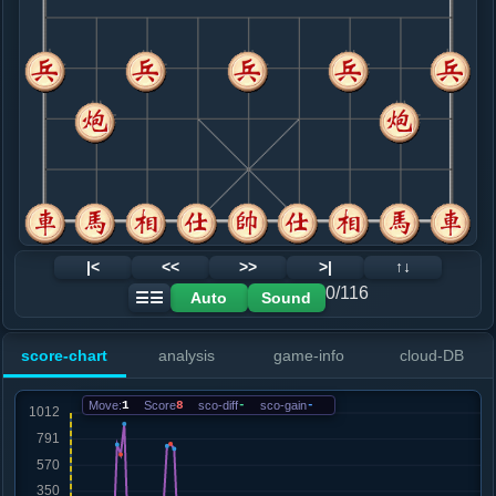
8. 炮八进三
红+661
.....车１平２
红+920
车９平２
9. 炮八进二
红+16
炮八平六
.....车２进１
红+12
10. 马八进七
红+8
.....车２进２
红+15
砲８退２
11. 仕四进五
红+10
.....车２平６
红+56
砲８退２
12. 车四进四
红+57
|<
<<
>>
>|
↑↓
.....马７进６
红+62
0/116
Auto
Sound
☰☰
13. 车一平四
红+57
.....砲８进２
红+158
马６进５
score-chart
analysis
game-info
cloud-DB
14. 车四进四
红+227
兵三进一
.....车９平４
红+733
马３退５
Move:
1
Score
8
sco-diff
-
sco-gain
-
15. 炮二平四
红+751
.....车４进３
红+709
16. 兵一进一
红+33
兵五进一