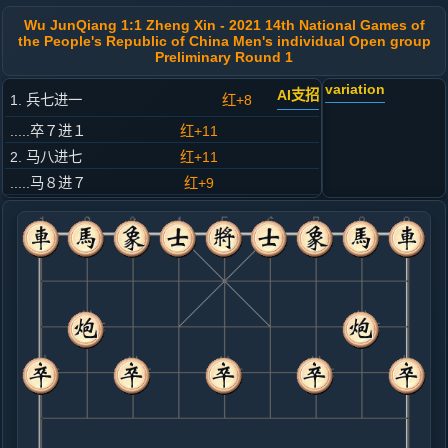
Wu JunQiang 1:1 Zheng Xin - 2021 14th National Games of
the People's Republic of China Men's individual Open group
Preliminary Round 1
variation
AI支招
1. 兵七进一
红+8
.....卒７进１
红+11
2. 马八进七
红+11
.....马８进７
红+9
3. 马二进一
红+9
.....马２进３
红+17
4. 车九进一
红+19
.....象７进５
红+20
5. 相三进五
红+14
.....车１进１
红+16
6. 车九平四
红+13
车一平三
.....车９进１
红+13
车１平４
7. 马七进八
红+14
兵三进一
.....砲２进２
红+745
砲２进５