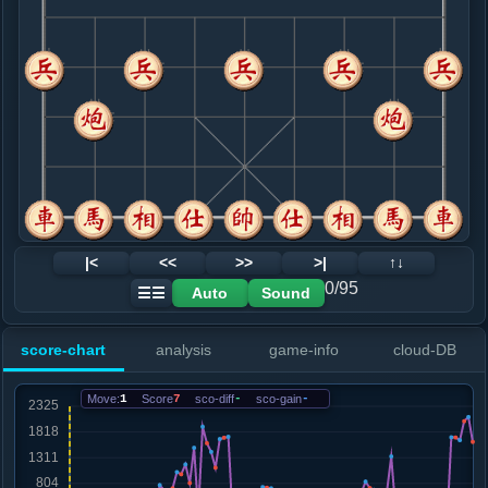
8. 马五进四
红+4
马四进五
.....士４进５
红+106
砲５退３
9. 马四退三
红+182
.....砲５平１
红+453
砲５进１
10. 炮八平九
红+189
车九平八
.....马８进９
红+227
11. 马三退二
红+348
.....车９进１
红+771
卒３进１
12. 兵九进一
红+670
|<
<<
>>
>|
↑↓
.....砲１进３
红+630
0/95
Auto
Sound
☰☰
13. 车九进二
红+707
.....车９平６
红+1027
马９退７
score-chart
analysis
game-info
cloud-DB
14. 马四进五
红+984
.....象３进５
红+1179
车６进４
Move:
1
Score
7
sco-diff
-
sco-gain
-
15. 车九平六
红+811
马二进四
.....车２进４
红+1507
车２平４
16. 车六进三
红+225
马二进四