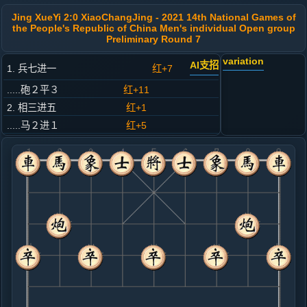
Jing XueYi 2:0 XiaoChangJing - 2021 14th National Games of
the People's Republic of China Men's individual Open group
Preliminary Round 7
variation
AI支招
1. 兵七进一
红+7
.....砲２平３
红+11
2. 相三进五
红+1
.....马２进１
红+5
3. 马八进七
红+15
.....车１平２
红+6
4. 马七进六
红+5
.....砲８平５
红+9
5. 马六进五
红+5
.....砲５进４
红+64
砲３退１
6. 仕四进五
红+96
.....砲３退１
红+70
车９进２
7. 马二进四
红+30
车九进一
.....砲５退２
红+30